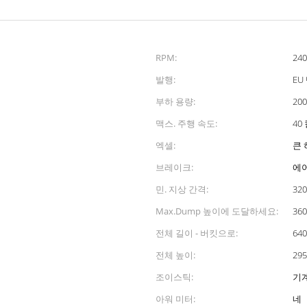
RPM:
240
발행:
EU 
부하 용량:
20
맥스. 주행 속도:
40
엑셀:
큰
브레이크:
에
민. 지상 간격:
32
Max.Dump 높이에 도달하세요:
36
전체 길이 - 버킷으로:
64
전체 높이:
29
조이스틱:
기
아워 미터:
네