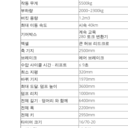
작동 무게
5500kg
부하량
2000~2300kg
버킷 용량
1.2m3
최대 이동 속도
시속 40km
계속 교육
기어박스
280 토크 변환기
엑셀
큰 허브 리드크로
축 기지
2500mm
브레이크
에어 브레이크
수압 사이클 시간 - 리프트
≤ 9초
최소 지평
320mm
바퀴 기지
1970mm
최대 도달. 덤프 높이
3600mm
덤프 리치
1000mm
전체 길기 - 덩어리 와 함께
6400mm
전체 폭
2200mm
전체 키
2950mm
타이어 크기
16/70-20