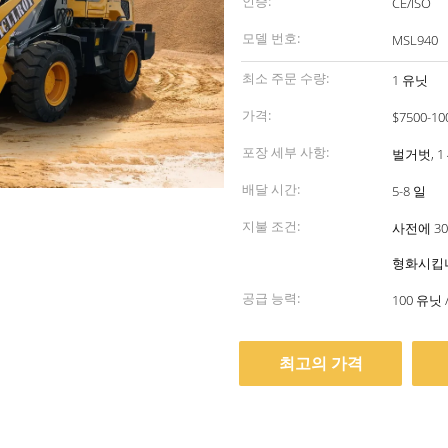
인증:
CE/ISO
모델 번호:
MSL940
최소 주문 수량:
1 유닛
가격:
$7500-10
포장 세부 사항:
벌거벗, 1
배달 시간:
5-8 일
지불 조건:
사전에 30
형화시킵
공급 능력:
100 유닛 
최고의 가격