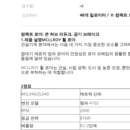
공구함:
네
40개 킬로미터 / Ｈ 컴팩트
강조하다:
컴팩트 로더: 큰 허브 리듀크, 공기 브레이크
1
.
제품 설명
MCLLROY 휠 로더
건설기계 분야에서는 다음 네 가지 가장 중요한 요소를 고려해야
껍데기 재료의 양과 로더의 안정성은 로더 프레임의 원활한 
품질에 달려 있습니다.
MCLLROY 휠 로더는 건설, 시립 공학, 도시 및 농촌 조경,
으로 부하하는 데 적합합니다.
2정표
MSL940/ZL940
메트릭 단위
엔진 모델
펑파 4102
RPM
2400
등급 전력
81kW
배출량
EU 2단계