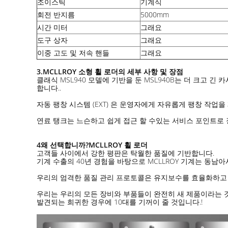
조이스틱
기계식
회전 반지름
5000mm
시간 미터
그래요
도구 상자
그래요
이중 고도 및 저속 핸들
그래요
3.
MCLLROY 소형 휠 로더의 세부 사항 및 장점
클래식 MSL940 모델에 기반을 둔 MSL940B는 더 크고
합니다..
자동 팽창 시스템 (EXT) 은 운영자에게 자유롭게 팽창 작업을
연료 탱크는 느슨하고 쉽게 접근 할 수있는 서비스 포인트로
4왜 선택합니까?
MCLLROY 휠 로더
고객들 사이에서 강한 평판은 탁월한 품질에 기반합니다.
기계 수출의 40년 경험을 바탕으로 MCLLROY 기계는 동남
우리의 엄격한 품질 관리 프로토콜은 유지보수를 효율화하고 
우리는 우리의 모든 장비와 부품들이 완전히 새 제품이라는 
발견되는 희귀한 경우에 10대를 기꺼이 줄 것입니다.!