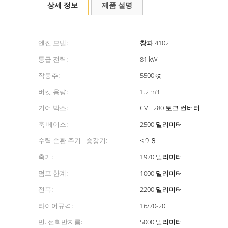
상세 정보
제품 설명
엔진 모델:
창파 4102
등급 전력:
81 kW
작동추:
5500kg
버킷 용량:
1.2 m3
기어 박스:
CVT 280 토크 컨버터
축 베이스:
2500 밀리미터
수력 순환 주기 - 승강기:
≤ 9 Ｓ
축거:
1970 밀리미터
덤프 한계:
1000 밀리미터
전폭:
2200 밀리미터
타이어규격:
16/70-20
민. 선회반지름:
5000 밀리미터